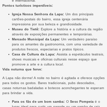
e internacional.
Pontos turísticos imperdíveis:
Igreja Nossa Senhora da Lapa:
Um dos principais
cartões-postais do bairro, essa igreja centenária
impressiona por sua beleza e grandiosidade.
Museu do Tietê:
Explore a história e a cultura da região
através de exposições permanentes e temporárias.
Mercado Municipal da Lapa:
Um verdadeiro paraíso
para os amantes da gastronomia, com uma variedade de
produtos frescos, especiarias e pratos típicos.
Casa de Cultura da Lapa:
Assista a espetáculos teatrais,
shows musicais e oficinas culturais nesse espaço que
promove a arte e a cultura local.
Vida noturna que ferve:
A Lapa não dorme! A noite no bairro é agitada e oferece opções
para todos os gostos. Bares tradicionais, pubs descolados,
casas noturnas badaladas e botecos aconchegantes te esperam
para brindar a vida.
Para os fãs de um bom samba:
O
Sesc Pompeia
é o
lugar ideal para curtir um pagode ou um samba de raiz.