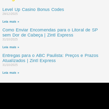
Level Up Casino Bonus Codes
28/12/2025
Leia mais »
Como Enviar Encomendas para o Litoral de SP
sem Dor de Cabeça | Zintl Express
31/10/2025
Leia mais »
Entregas para o ABC Paulista: Preços e Prazos
Atualizados | Zintl Express
31/10/2025
Leia mais »