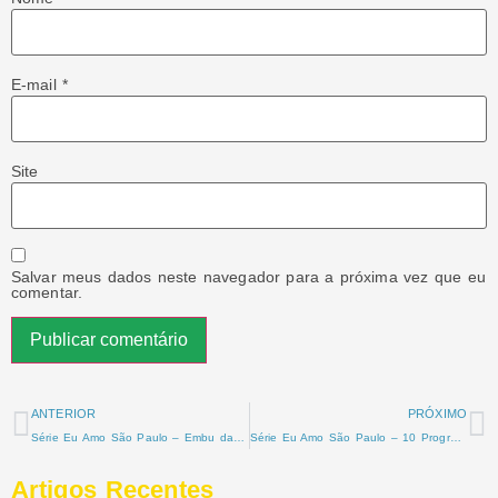
E-mail
*
Site
Salvar meus dados neste navegador para a próxima vez que eu
comentar.
ANTERIOR
PRÓXIMO
Série Eu Amo São Paulo – Embu das Artes: Um mergulho na história, cultura e arte de um dos bairros mais charmosos de São Paulo
Série Eu Amo São Paulo – 10 Programas Imperdíveis para Casais em São Paulo: Descubra o Romance na Cidade
Artigos Recentes