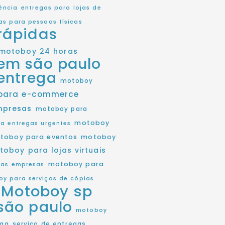
ência
entregas para lojas de
as para pessoas físicas
rápidas
motoboy 24 horas
em são paulo
entrega
motoboy
para e-commerce
mpresas
motoboy para
motoboy
a entregas urgentes
toboy para eventos
motoboy
toboy para lojas virtuais
motoboy para
as empresas
y para serviços de cópias
Motoboy sp
são paulo
motoboy
ega
serviço de entregas