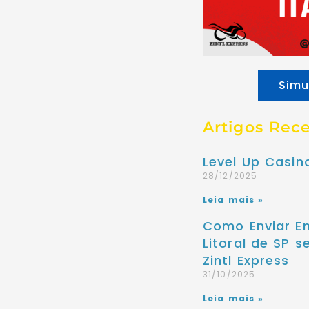
Simu
Artigos Rec
Level Up Casi
28/12/2025
Leia mais »
Como Enviar E
Litoral de SP 
Zintl Express
31/10/2025
Leia mais »