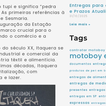
Entregas para 
tupi e significa “pedra
e Prazos Atuali
 As primeiras referências à
31/10/2025
e Sesmaria.
uguração da Estação
Leia mais »
 marco crucial para o
ando o comércio e a
Tags
 do século XX, Itaquera se
contratar motoboy
dustrial e comercial da
motoboy
ia têxtil e alimentícia.
entreg
documentos
timas décadas, Itaquera
italização, com
produtos de pet em S
 e lazer.
entregas de alimen
entregas de med
presentes
entregas
entregas em SP
ent
expressas
entregas