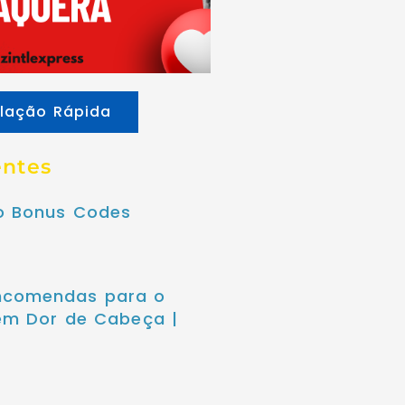
lação Rápida
entes
no Bonus Codes
ncomendas para o
sem Dor de Cabeça |