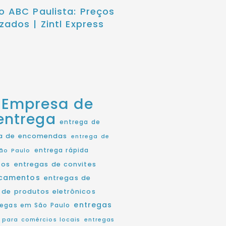
o ABC Paulista: Preços
zados | Zintl Express
Empresa de
entrega
entrega de
a de encomendas
entrega de
entrega rápida
ão Paulo
tos
entregas de convites
icamentos
entregas de
 de produtos eletrônicos
entregas
regas em São Paulo
 para comércios locais
entregas