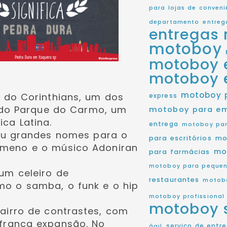
para lojas de conveni
departamento
entreg
entregas 
motoboy
motoboy 
motoboy 
motoboy 
 do Corinthians, um dos
express
e do Parque do Carmo, um
motoboy para e
ca Latina.
entrega
motoboy par
lou grandes nomes para o
para escritórios
mo
ômeno e o músico Adoniran
mo
para farmácias
motoboy para pequen
um celeiro de
restaurantes
motobo
mo o samba, o funk e o hip
motoboy profissional
motoboy 
airro de contrastes, com
franca expansão. No
serviço de entr
ágil