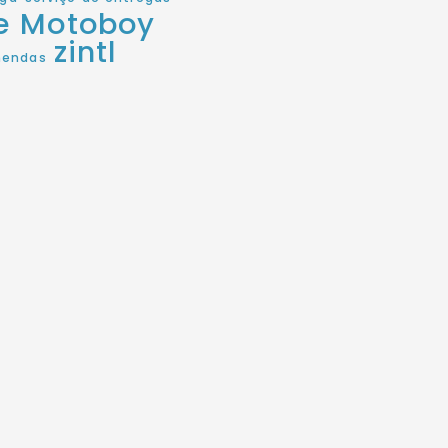
de Motoboy
zintl
mendas