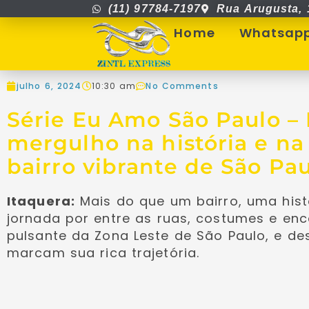
(11) 97784-7197
Rua Arugusta, 
Home
Whatsap
julho 6, 2024
10:30 am
No Comments
Série Eu Amo São Paulo –
mergulho na história e na
bairro vibrante de São Pa
Itaquera:
Mais do que um bairro, uma his
jornada por entre as ruas, costumes e en
pulsante da Zona Leste de São Paulo, e d
marcam sua rica trajetória.