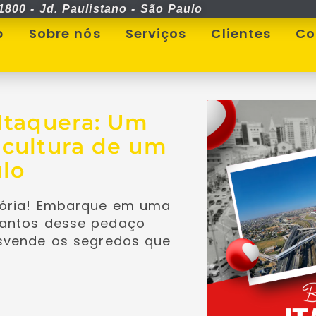
1800 - Jd. Paulistano - São Paulo
p
Sobre nós
Serviços
Clientes
Co
 Itaquera: Um
 cultura de um
ulo
tória! Embarque em uma
cantos desse pedaço
esvende os segredos que