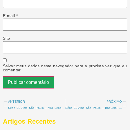
E-mail
*
Site
Salvar meus dados neste navegador para a próxima vez que eu
comentar.
ANTERIOR
PRÓXIMO
Série Eu Amo São Paulo – Vila Leopoldina: Um Bairro em Constante Transformação
Série Eu Amo São Paulo – Itaquera: Um mergulho na história e na cultura de um bairro vibrante de São Paulo
Artigos Recentes