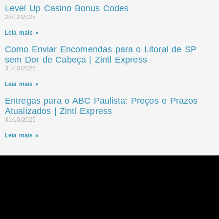
Level Up Casino Bonus Codes
28/12/2025
Leia mais »
Como Enviar Encomendas para o Litoral de SP
sem Dor de Cabeça | Zintl Express
31/10/2025
Leia mais »
Entregas para o ABC Paulista: Preços e Prazos
Atualizados | Zintl Express
31/10/2025
Leia mais »