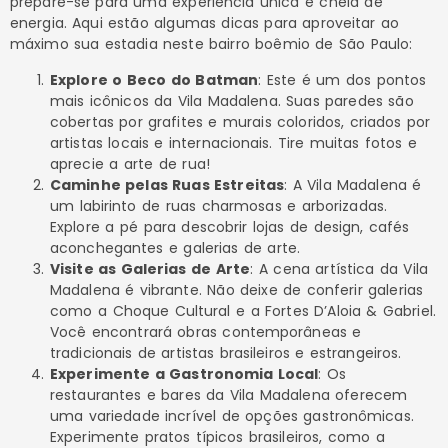
prepare-se para uma experiência única e cheia de
energia. Aqui estão algumas dicas para aproveitar ao
máximo sua estadia neste bairro boêmio de São Paulo:
Explore o Beco do Batman
: Este é um dos pontos
mais icônicos da Vila Madalena. Suas paredes são
cobertas por grafites e murais coloridos, criados por
artistas locais e internacionais. Tire muitas fotos e
aprecie a arte de rua!
Caminhe pelas Ruas Estreitas
: A Vila Madalena é
um labirinto de ruas charmosas e arborizadas.
Explore a pé para descobrir lojas de design, cafés
aconchegantes e galerias de arte.
Visite as Galerias de Arte
: A cena artística da Vila
Madalena é vibrante. Não deixe de conferir galerias
como a Choque Cultural e a Fortes D’Aloia & Gabriel.
Você encontrará obras contemporâneas e
tradicionais de artistas brasileiros e estrangeiros.
Experimente a Gastronomia Local
: Os
restaurantes e bares da Vila Madalena oferecem
uma variedade incrível de opções gastronômicas.
Experimente pratos típicos brasileiros, como a