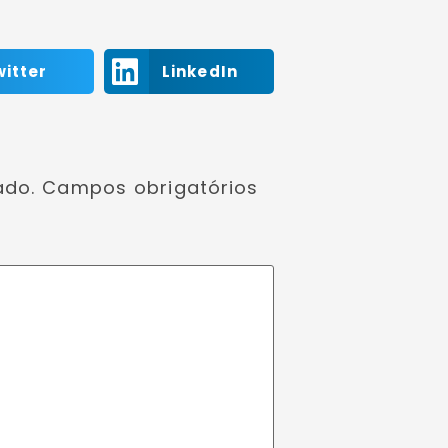
witter
LinkedIn
ado.
Campos obrigatórios