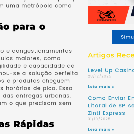
a em uma metrópole como
o para o
Simu
ico e congestionamentos
Artigos Rec
ículos maiores, como
ilidade e capacidade de
Level Up Casi
nou-se a solução perfeita
28/12/2025
os e produtos cheguem
Leia mais »
 horários de pico. Essa
o das entregas urbanas,
Como Enviar E
bam o que precisam sem
Litoral de SP 
Zintl Express
31/10/2025
as Rápidas
Leia mais »