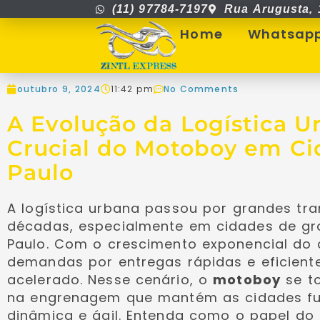
(11) 97784-7197
Rua Arugusta, 
Home
Whatsap
outubro 9, 2024
11:42 pm
No Comments
A Evolução da Logística U
Crucial do Motoboy em C
Paulo
A logística urbana passou por grandes tr
décadas, especialmente em cidades de g
Paulo. Com o crescimento exponencial do 
demandas por entregas rápidas e eficient
acelerado. Nesse cenário, o
motoboy
se t
na engrenagem que mantém as cidades f
dinâmica e ágil. Entenda como o papel do