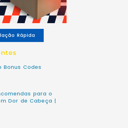
lação Rápida
entes
no Bonus Codes
ncomendas para o
sem Dor de Cabeça |