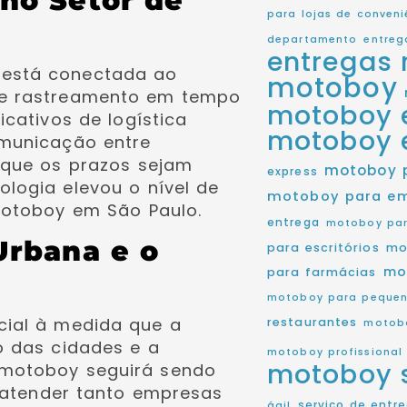
 no Setor de
para lojas de conveni
departamento
entreg
entregas 
está conectada ao
motoboy
 de rastreamento em tempo
motoboy 
icativos de logística
motoboy 
omunicação entre
 que os prazos sejam
motoboy 
express
logia elevou o nível de
motoboy para e
 motoboy em São Paulo.
entrega
motoboy par
Urbana e o
para escritórios
mo
mo
para farmácias
motoboy para pequen
cial à medida que a
restaurantes
motobo
o das cidades e a
motoboy profissional
motoboy 
 motoboy seguirá sendo
a atender tanto empresas
serviço de entr
ágil