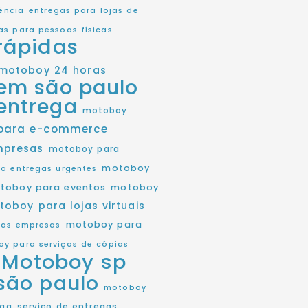
ência
entregas para lojas de
as para pessoas físicas
rápidas
motoboy 24 horas
em são paulo
entrega
motoboy
para e-commerce
mpresas
motoboy para
motoboy
a entregas urgentes
toboy para eventos
motoboy
toboy para lojas virtuais
motoboy para
as empresas
y para serviços de cópias
Motoboy sp
são paulo
motoboy
ega
serviço de entregas