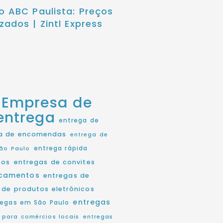
o ABC Paulista: Preços
zados | Zintl Express
Empresa de
entrega
entrega de
a de encomendas
entrega de
entrega rápida
ão Paulo
tos
entregas de convites
icamentos
entregas de
 de produtos eletrônicos
entregas
regas em São Paulo
 para comércios locais
entregas