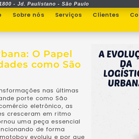
1800 - Jd. Paulistano - São Paulo
p
Sobre nós
Serviços
Clientes
Co
rbana: O Papel
idades como São
ansformações nas últimas
rande porte como São
comércio eletrônico, as
es cresceram em ritmo
ornou uma peça essencial
uncionando de forma
 motoboy evoluiu e por que