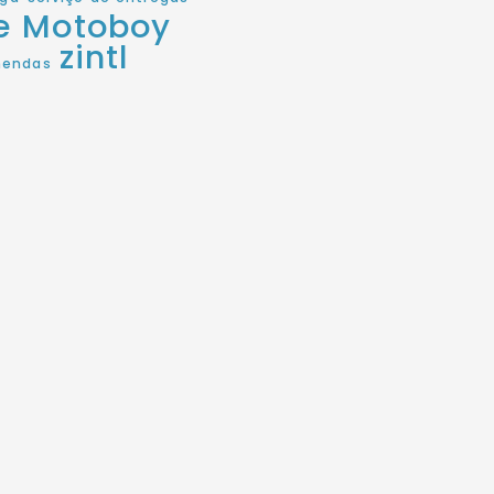
de Motoboy
zintl
mendas