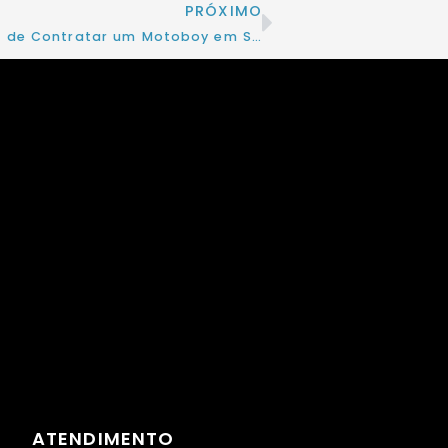
PRÓXIMO
Vantagens de Contratar um Motoboy em São Paulo para Entregas Urgentes
ATENDIMENTO