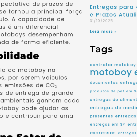
pectativa de prazos de
Entregas para 
e tornou a principal força
e Prazos Atuali
lo. A capacidade de
31/10/2025
s é um diferencial
Leia mais »
 motoboys desempenham
da de forma eficiente.
Tags
bilidade
contratar motoboy
cia do motoboy na
motoboy
os, por serem veículos
entreg
documentos
s emissões de CO₂
s de entrega de grande
produtos de pet em S
 ambientais ganham cada
entregas de alimen
motoboy pode ajudar as
entregas de med
 e contribuir para uma
presentes
entregas
entregas em SP
ent
expressas
entregas