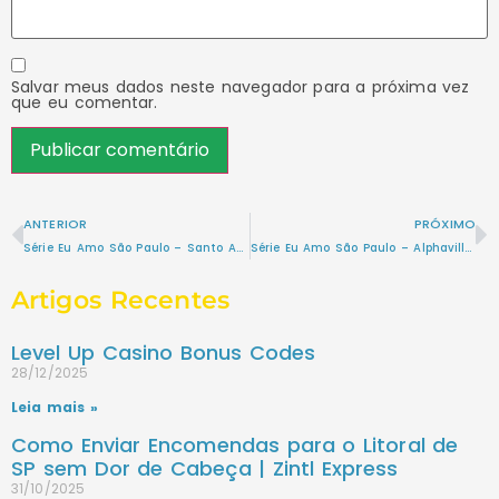
Salvar meus dados neste navegador para a próxima vez
que eu comentar.
ANTERIOR
PRÓXIMO
Série Eu Amo São Paulo – Santo Amaro: Um Mergulho na História e Cultura de um Bairro Vibrante em São Paulo
Série Eu Amo São Paulo – Alphaville: Um Oásis Urbano em São Paulo
Artigos Recentes
Level Up Casino Bonus Codes
28/12/2025
Leia mais »
Como Enviar Encomendas para o Litoral de
SP sem Dor de Cabeça | Zintl Express
31/10/2025