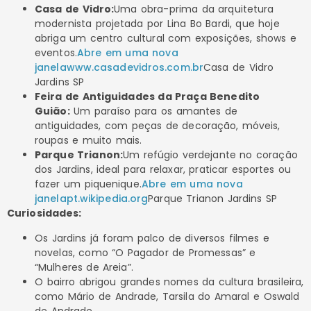
Casa de Vidro:
Uma obra-prima da arquitetura
modernista projetada por Lina Bo Bardi, que hoje
abriga um centro cultural com exposições, shows e
eventos.
Abre em uma nova
janela
www.casadevidros.com.br
Casa de Vidro
Jardins SP
Feira de Antiguidades da Praça Benedito
Guião:
Um paraíso para os amantes de
antiguidades, com peças de decoração, móveis,
roupas e muito mais.
Parque Trianon:
Um refúgio verdejante no coração
dos Jardins, ideal para relaxar, praticar esportes ou
fazer um piquenique.
Abre em uma nova
janela
pt.wikipedia.org
Parque Trianon Jardins SP
Curiosidades:
Os Jardins já foram palco de diversos filmes e
novelas, como “O Pagador de Promessas” e
“Mulheres de Areia”.
O bairro abrigou grandes nomes da cultura brasileira,
como Mário de Andrade, Tarsila do Amaral e Oswald