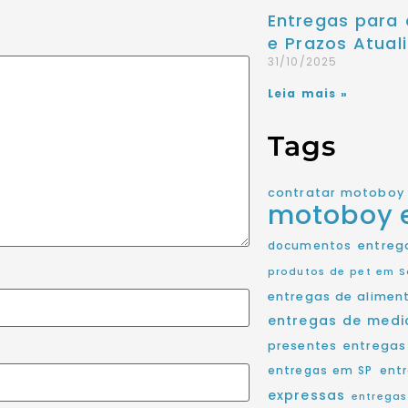
Entregas para 
e Prazos Atuali
31/10/2025
Leia mais »
Tags
contratar motoboy
motoboy
entreg
documentos
produtos de pet em S
entregas de alimen
entregas de med
presentes
entregas
entregas em SP
ent
expressas
entregas