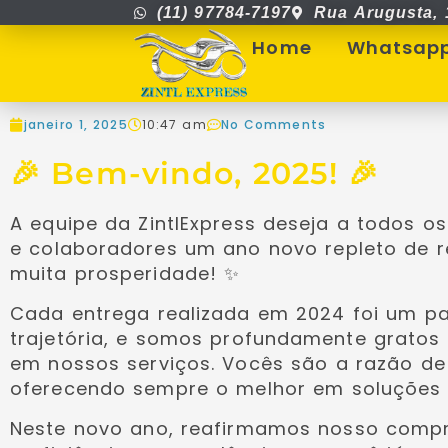
(11) 97784-7197
Rua Arugusta, 
Home
Whatsap
janeiro 1, 2025
10:47 am
No Comments
🎉 Bem-vindo, 2025! 🎉
A equipe da ZintlExpress deseja a todos os
e colaboradores um ano novo repleto de r
muita prosperidade! ✨
Cada entrega realizada em 2024 foi um p
trajetória, e somos profundamente gratos
em nossos serviços. Vocês são a razão d
oferecendo sempre o melhor em soluções l
Neste novo ano, reafirmamos nosso comp