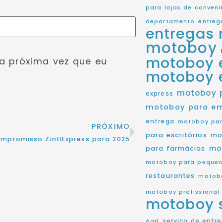
para lojas de conveni
departamento
entreg
entregas 
motoboy
motoboy 
a próxima vez que eu
motoboy 
motoboy 
express
motoboy para e
entrega
motoboy par
PRÓXIMO
para escritórios
mo
mpromisso ZintlExpress para 2025
mo
para farmácias
motoboy para pequen
restaurantes
motobo
motoboy profissional
motoboy 
serviço de entr
ágil