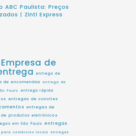
o ABC Paulista: Preços
zados | Zintl Express
Empresa de
entrega
entrega de
a de encomendas
entrega de
entrega rápida
ão Paulo
tos
entregas de convites
icamentos
entregas de
 de produtos eletrônicos
entregas
regas em São Paulo
 para comércios locais
entregas