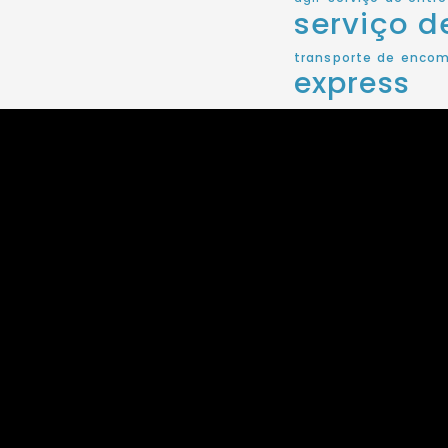
serviço 
transporte de enco
express