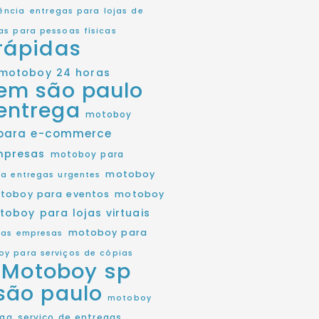
ência
entregas para lojas de
as para pessoas físicas
rápidas
motoboy 24 horas
em são paulo
entrega
motoboy
para e-commerce
mpresas
motoboy para
motoboy
a entregas urgentes
toboy para eventos
motoboy
toboy para lojas virtuais
motoboy para
as empresas
y para serviços de cópias
Motoboy sp
são paulo
motoboy
ega
serviço de entregas