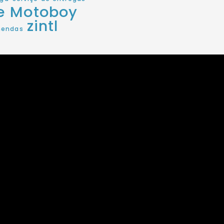
de Motoboy
zintl
mendas