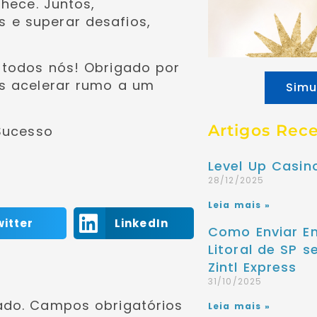
nhece. Juntos,
 e superar desafios,
 todos nós! Obrigado por
os acelerar rumo a um
Simu
Artigos Rec
Sucesso
Level Up Casi
28/12/2025
Leia mais »
witter
LinkedIn
Como Enviar E
Litoral de SP 
Zintl Express
31/10/2025
ado.
Campos obrigatórios
Leia mais »