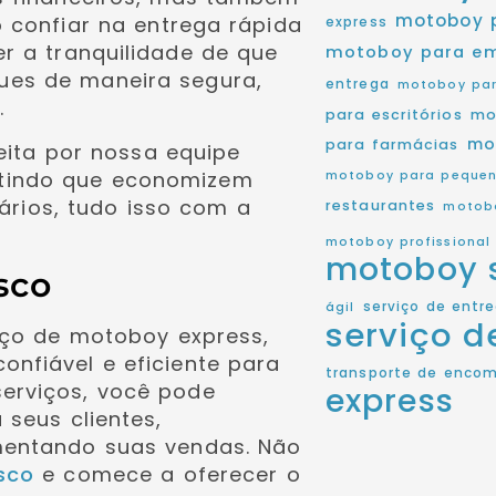
motoboy 
o confiar na entrega rápida
express
r a tranquilidade de que
motoboy para e
ues de maneira segura,
entrega
motoboy par
.
para escritórios
mo
mo
para farmácias
feita por nossa equipe
itindo que economizem
motoboy para pequen
rios, tudo isso com a
restaurantes
motobo
motoboy profissional
motoboy 
sco
serviço de entr
ágil
serviço 
iço de motoboy express,
nfiável e eficiente para
transporte de enco
serviços, você pode
express
 seus clientes,
mentando suas vendas. Não
sco
e comece a oferecer o