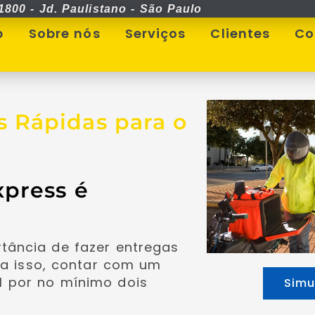
1800 - Jd. Paulistano - São Paulo
p
Sobre nós
Serviços
Clientes
Co
s Rápidas para o
press é
tância de fazer entregas
ara isso, contar com um
l por no mínimo dois
Simu