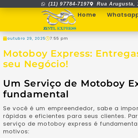
(11) 97784-7197
Rua Arugusta, 
Home
Whatsap
outubro 29, 2025
7:55 pm
Motoboy Express: Entrega
seu Negócio!
Um Serviço de Motoboy Ex
fundamental
Se você é um empreendedor, sabe a impor
rápidas e eficientes para seus clientes. P
serviço de motoboy express é fundamenta
motivos: