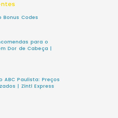
entes
no Bonus Codes
ncomendas para o
sem Dor de Cabeça |
o ABC Paulista: Preços
zados | Zintl Express