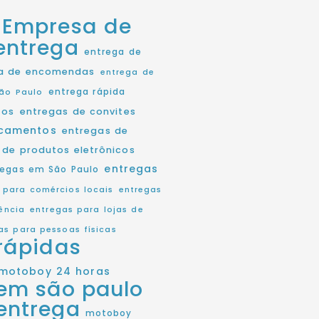
Empresa de
entrega
entrega de
a de encomendas
entrega de
entrega rápida
ão Paulo
tos
entregas de convites
icamentos
entregas de
 de produtos eletrônicos
entregas
regas em São Paulo
 para comércios locais
entregas
ência
entregas para lojas de
as para pessoas físicas
rápidas
motoboy 24 horas
em são paulo
entrega
motoboy