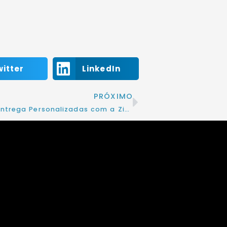
witter
LinkedIn
PRÓXIMO
Motoboy entrega Personalizadas com a ZintlExpress