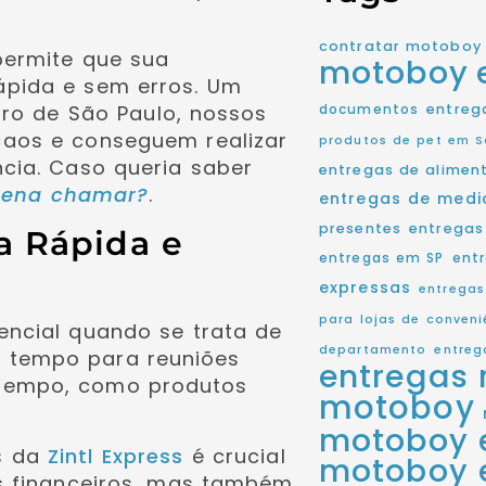
contratar motoboy
permite que sua
motoboy
pida e sem erros. Um
entreg
tro de São Paulo, nossos
documentos
caos e conseguem realizar
produtos de pet em S
cia. Caso queria saber
entregas de alimen
 pena chamar?
.
entregas de med
presentes
entregas
a Rápida e
entregas em SP
ent
expressas
entregas
para lojas de conveni
ncial quando se trata de
departamento
entreg
 tempo para reuniões
entregas 
 tempo, como produtos
motoboy
motoboy 
s da
Zintl Express
é crucial
motoboy 
os financeiros, mas também