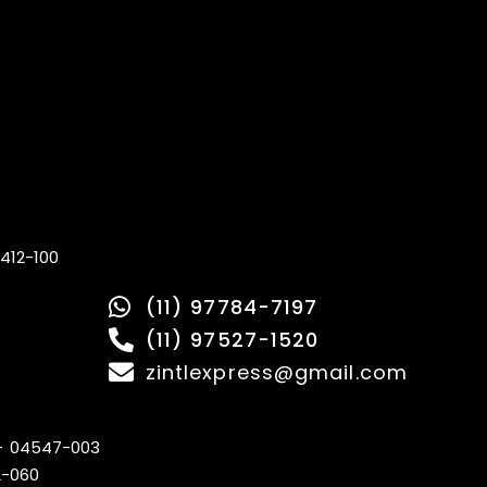
412-100
(11) 97784-7197
(11) 97527-1520
zintlexpress@gmail.com
 – 04547-003
2-060