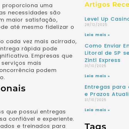
Artigos Rec
a proporciona uma
suas necessidades são
Level Up Casi
em maior satisfação,
28/12/2025
de até mesmo fidelizar o
Leia mais »
 cada vez mais acirrado,
Como Enviar E
entrega rápida pode
Litoral de SP 
nificativa. Empresas que
Zintl Express
 serviços mais
31/10/2025
oncorrência podem
Leia mais »
o.
ionais
Entregas para 
e Prazos Atuali
31/10/2025
Leia mais »
s que possui entregas
a confiável e experiente.
Tags
tados e treinados para