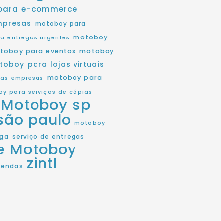
para e-commerce
mpresas
motoboy para
motoboy
a entregas urgentes
toboy para eventos
motoboy
toboy para lojas virtuais
motoboy para
as empresas
y para serviços de cópias
Motoboy sp
são paulo
motoboy
ega
serviço de entregas
de Motoboy
zintl
mendas