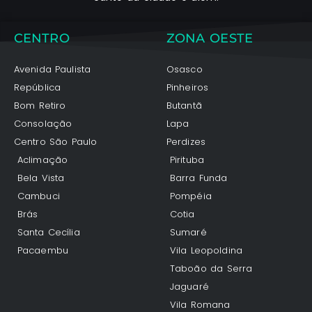
CENTRO
ZONA OESTE
Avenida Paulista
Osasco
República
Pinheiros
Bom Retiro
Butantã
Consolação
Lapa
Centro São Paulo
Perdizes
Aclimação
Pirituba
Bela Vista
Barra Funda
Cambuci
Pompéia
Brás
Cotia
Santa Cecília
Sumaré
Pacaembu
Vila Leopoldina
Taboão da Serra
Jaguaré
Vila Romana