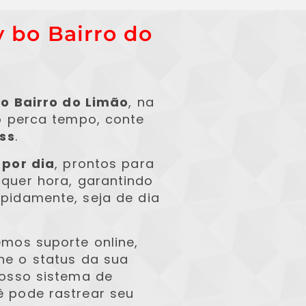
y bo Bairro do
o Bairro do Limão
, na
o perca tempo, conte
ess
.
 por dia
, prontos para
quer hora, garantindo
pidamente, seja de dia
emos suporte online,
e o status da sua
osso sistema de
ê pode rastrear seu