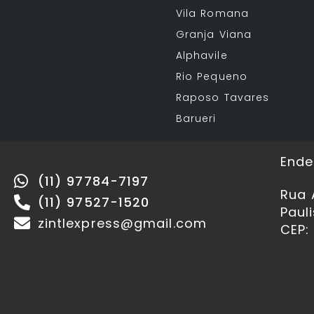
Vila Romana
Granja Viana
Alphavile
Rio Pequeno
Raposo Tavares
Barueri
Ende
(11) 97784-7197
Rua 
(11) 97527-1520
Paul
zintlexpress@gmail.com
CEP: